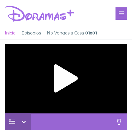
Inicio
Episodios
No Vengas a Casa
01x01